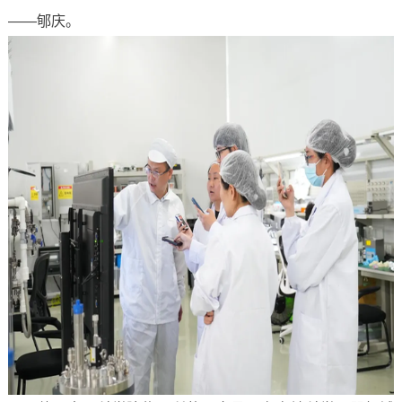
——郇庆。