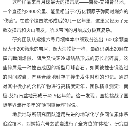
这些样品来自月球最大的撞击坑——南极-艾特肯盆地，
一个直径约2400公里、能量相当于2万亿颗原子弹同时爆炸的
“伤疤”。在这个撞击坑形成后的几十亿年里，这里又经历了无
数次撞击和火山喷发，所以带回的月壤成分极其复杂。
研究团队从嫦娥六号月壤样本中细致分选出1600余颗直
径大于200微米的岩屑，像大海捞针一样，最终识别出20颗在
撞击瞬间熔融、随后又快速冷却结晶形成的苏长岩碎屑。这
些碎屑是一种撞击成因的新型月球岩石，如同被撞击锻造过
的时间胶囊，严丝合缝地封存了撞击发生时刻的印记。通过
对其中微小的含锆矿物进行高精度定年，团队精准测定：南
极-艾特肯盆地形成于42.5亿年前。这一发现，直接挑战了国
际学界流行多年的“晚期重轰炸”假说。
地质地球所研究团队运用先进的地球化学多同位素体系
追踪技术，对嫦娥六号玄武岩进行了全方位的“体检”。研究首