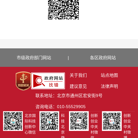
市级政府部门网站
|
各区政府网站
关于我们
站点地图
建议意见
法律声明
联系地址：北京市通州区宏安街9号
咨询电话：010-55529905
北京国
科
创新
创新
际科技
技
创业
创业
创新中
北
中关
中关
心微信
京
村微
村微