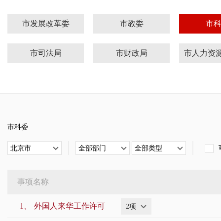
市发展改革委
市教委
市
市司法局
市财政局
市交通委
市水务局
市农业
市应急局
市市场监管局
市广
市科委
市金融管理局
市国动办
市知识
北京市
全部部门
全部类型
市城管执法局
市文化执法总队
事项名称
市政府侨办
市贸促会
市委
1、
外国人来华工作许可
2项