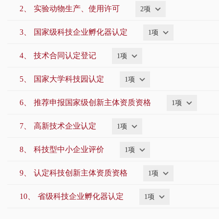
2、
实验动物生产、使用许可
国家税务总局北京市税务局
市地震局
2项
市气
3、
国家级科技企业孵化器认定
1项
市热力集团
北信基础设施公司
市自来
4、
技术合同认定登记
1项
临空区（大兴）管委会
北京证监局
5、
国家大学科技园认定
1项
中华人民共和国北京出入境边防检查总站
6、
推荐申报国家级创新主体资质资格
1项
7、
高新技术企业认定
1项
8、
科技型中小企业评价
1项
9、
认定科技创新主体资质资格
1项
10、
省级科技企业孵化器认定
1项