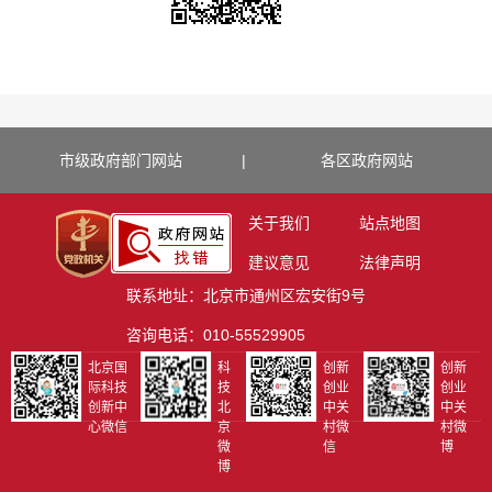
市级政府部门网站
|
各区政府网站
关于我们
站点地图
建议意见
法律声明
联系地址：北京市通州区宏安街9号
咨询电话：010-55529905
北京国
科
创新
创新
际科技
技
创业
创业
创新中
北
中关
中关
心微信
京
村微
村微
微
信
博
博