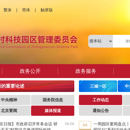
繁体
|
简体
|
触屏版
政务公开
政务服务
新的重要论述
三城一区
中
中央精神
国务院信息
工作动态
北京要闻
媒体报道
通知公告
京日报】市政府召开常务会议 研
一周园区要闻盘点丨“
08-06
04
十五五”时期北京推进国际科技创
园区行”系列活动走