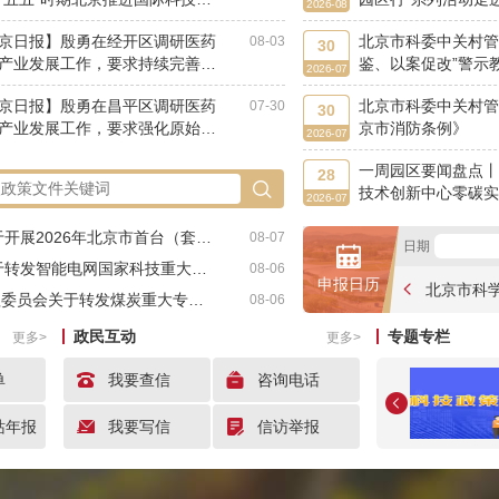
2026-08
心建设等事项 市长殷勇主持会议
字医疗产业园；昌平
京日报】殷勇在经开区调研医药
北京市科委中关村管
08-03
签署高质量发展战略
30
产业发展工作，要求持续完善产
鉴、以案促改”警示
2026-07
持政策，提升医药健康产业发展
京日报】殷勇在昌平区调研医药
北京市科委中关村管
07-30
30
产业发展工作，要求强化原始创
京市消防条例》
2026-07
加快成果转化，打造医药健康产
一周园区要闻盘点丨
展高地
28
技术创新中心零碳实
2026-07
大口腔国际口腔医疗
套）重大技术装备保险费补贴项目申报的通知
竣工投用
08-07
日期
础支撑自主化关键技术公开项目申报指南的通知
08-06
申报日历
专项2027年度公开项目申报指南的通知
08-06
政民互动
专题专栏
更多>
更多>
单
我要查信
咨询电话
站年报
我要写信
信访举报