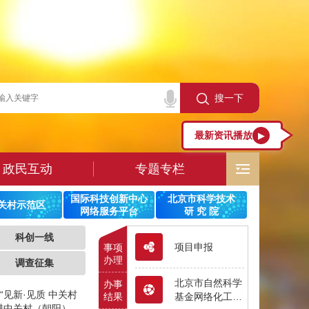
搜一下
最新资讯播放
▶
政民互动
专题专栏
国际科技创新中心
北京市科学技术
关村示范区
网络服务平台
研 究 院
科创一线
项目申报
事项
办理
调查征集
北京市自然科学
办事
见新·见质 中关村
结果
基金网络化工作
进中关村（朝阳）数