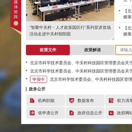
媒
新中
体
【北
矩
阵
健康
业支
“智聚中关村・人才政策园区行”系列宣讲首场
【北
能级
活动走进中关村朝阳园
健康
新，
业发
政策文件
政策解读
北京市科学技术委员会、中关村科技园区管理委员会关于开展2026年北京市首台（
北京市科学技术委员会、中关村科技园区管理委员会关于转发智能电网国家科技重大专项基
申报中
北京市科学技术委员会、中关村科技园区管理委员会关于转发煤炭重大
政务公开
机构职能
数据发布
权力清
依申请公开
政府信息公开
政府网