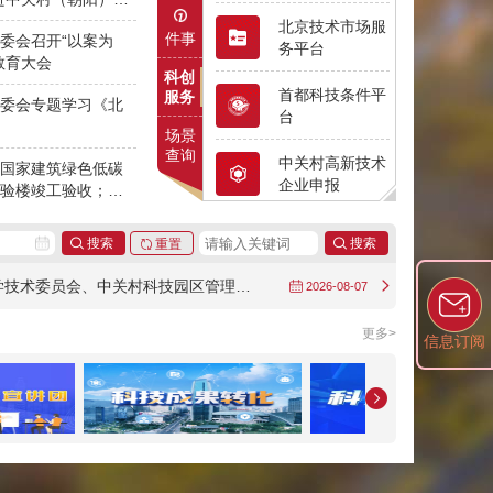
平台
区与华北电力大学
北京技术市场服
件事
委会召开“以案为
合作协议
务平台
教育大会
科创
首都科技条件平
服务
委会专题学习《北
台
场景
查询
中关村高新技术
国家建筑绿色低碳
企业申报
验楼竣工验收；北
器械创新转化基地
应用场景统一发
布平台
北京市科学技术委员会、中关村科技园区管理委员会关于开展2026年北京市首台（套）重大技术装备保险费补贴项目申报的通知
2026-08-07
北京市新技术新
产品新服务认定
更多>
信息订阅
孵化机构及在孵
企业动态管理
中关村特色产业
园管理