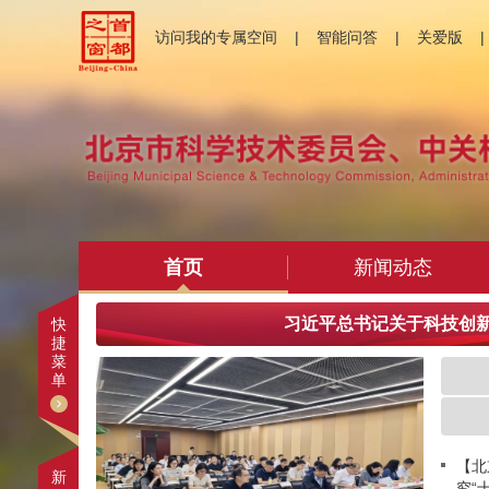
访问我的专属空间
|
智能问答
|
关爱版
|
首页
新闻动态
习近平总书记关于科技创
快
捷
菜
单
【北
新
究“