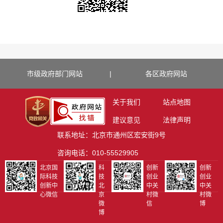
市级政府部门网站
|
各区政府网站
关于我们
站点地图
建议意见
法律声明
联系地址：北京市通州区宏安街9号
咨询电话：010-55529905
北京国
科
创新
创新
际科技
技
创业
创业
创新中
北
中关
中关
心微信
京
村微
村微
微
信
博
博