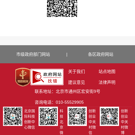
市级政府部门网站
|
各区政府网站
关于我们
站点地图
建议意见
法律声明
联系地址：北京市通州区宏安街9号
咨询电话：010-55529905
北京国
科
创新
创新
际科技
技
创业
创业
创新中
北
中关
中关
心微信
京
村微
村微
微
信
博