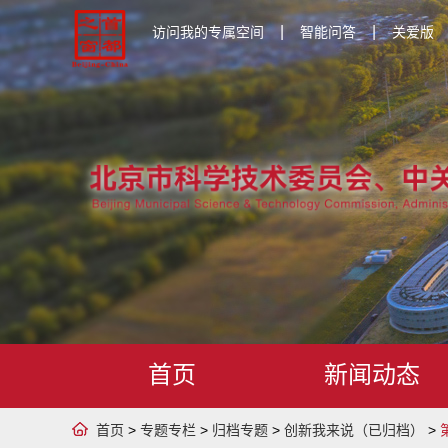
|
|
访问我的专属空间
智能问答
关爱版
首页
新闻动态
首页
>
专题专栏
>
归档专题
>
创新我来说（已归档）
>