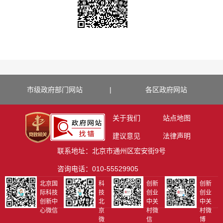
市级政府部门网站
|
各区政府网站
关于我们
站点地图
建议意见
法律声明
联系地址：北京市通州区宏安街9号
咨询电话：010-55529905
北京国
科
创新
创新
际科技
技
创业
创业
创新中
北
中关
中关
心微信
京
村微
村微
微
信
博