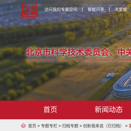
|
|
访问我的专属空间
智能问答
关爱版
首页
新闻动态
首页
>
专题专栏
>
归档专题
>
创新我来说（已归档）
>