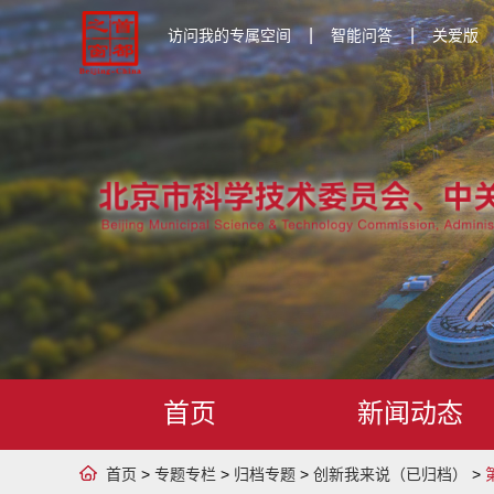
|
|
访问我的专属空间
智能问答
关爱版
首页
新闻动态
首页
>
专题专栏
>
归档专题
>
创新我来说（已归档）
>