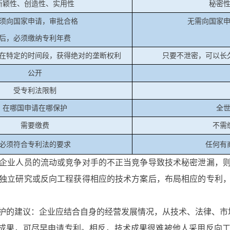
新颖性、创造性、实用性
秘密
须向国家申请，审批合格
无需向国家
后，必须缴纳专利年费
在特定的时间段，获得绝对的垄断权利
只要不泄密，可以长
公开
受专利法限制
在哪国申请在哪保护
全
需要缴费
不需
必须符合专利法的要求
任何有
业人员的流动或竞争对手的不正当竞争导致技术秘密泄漏，则
独立研究或反向工程获得相应的技术方案后，布局相应的专利
的建议：企业应结合自身的经营发展情况，从技术、法律、市
成果，可尽早申请专利。相反，技术成果很难被他人采用反向工