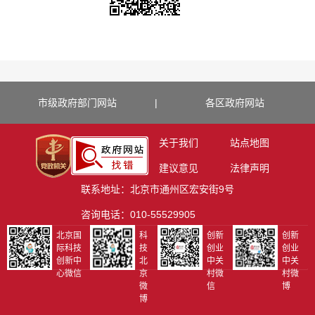
市级政府部门网站
|
各区政府网站
关于我们
站点地图
建议意见
法律声明
联系地址：北京市通州区宏安街9号
咨询电话：010-55529905
北京国
科
创新
创新
际科技
技
创业
创业
创新中
北
中关
中关
心微信
京
村微
村微
微
信
博
博