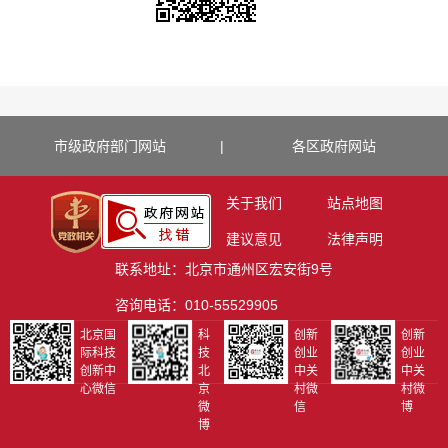
市级政府部门网站
|
各区政府网站
关于我们
站点地图
建议意见
法律声明
联系地址：北京市通州区宏安街9号
咨询电话：010-55529905
北京国
科
创新
创新
际科技
技
创业
创业
创新中
北
中关
中关
心微信
京
村微
村微
微
信
博
博