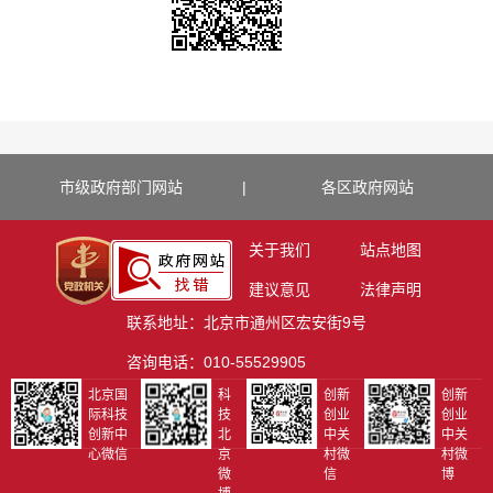
市级政府部门网站
|
各区政府网站
关于我们
站点地图
建议意见
法律声明
联系地址：北京市通州区宏安街9号
咨询电话：010-55529905
北京国
科
创新
创新
际科技
技
创业
创业
创新中
北
中关
中关
心微信
京
村微
村微
微
信
博