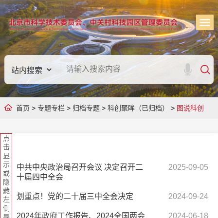
首页
>
专题专栏
>
归档专题
>
科创聚眸（已归档）
>
图说科创
点
击
显
示
中共中央政治局召开会议 决定召开二
2025-09-05
或
十届四中全会
隐
藏
划重点！党的二十届三中全会决定
2024-09-24
左
侧
2024年政府工作报告、2024全国两会
2024-06-18
导