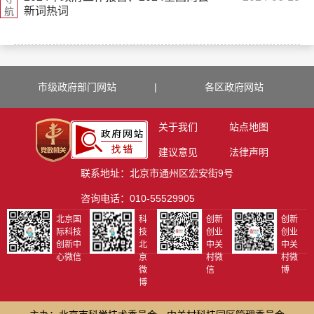
新词热词
航
市级政府部门网站
|
各区政府网站
关于我们
站点地图
建议意见
法律声明
联系地址：北京市通州区宏安街9号
咨询电话：010-55529905
北京国
科
创新
创新
际科技
技
创业
创业
创新中
北
中关
中关
心微信
京
村微
村微
微
信
博
博