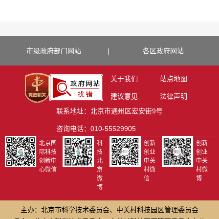
市级政府部门网站
|
各区政府网站
关于我们
站点地图
建议意见
法律声明
联系地址：北京市通州区宏安街9号
咨询电话：010-55529905
北京国
科
创新
创新
际科技
技
创业
创业
创新中
北
中关
中关
心微信
京
村微
村微
微
信
博
博
主办：北京市科学技术委员会、中关村科技园区管理委员会