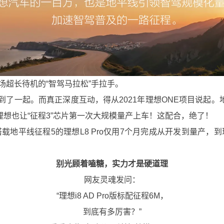
超长待机的“智驾马拉松”手拉手。
到了一起。而真正深度互动，得从2021年理想ONE项目说起。地
想也让“征程3”芯片第一次大规模量产上车！这配合，绝了！
平线征程5的理想L8 Pro仅用7个月完成从开发到量产，到现
！
别光顾着嗑糖，实力才是硬道理
网友灵魂发问：
“理想i8 AD Pro版标配征程6M，
到底有多厉害？”