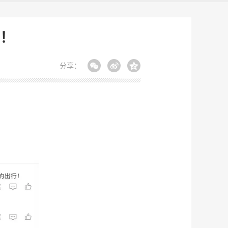
”！
分享：