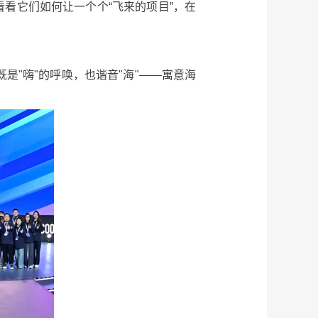
看看它们如何让一个个“飞来的项目”，在
既是"嗨"的呼唤，也谐音"海"——寓意海