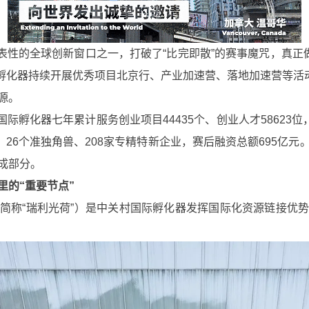
表性的全球创新窗口之一，打破了“比完即散”的赛事魔咒，真正做
际孵化器持续开展优秀项目北京行、产业加速营、落地加速营等活
源。
际孵化器七年累计服务创业项目44435个、创业人才58623位
、26个准独角兽、208家专精特新企业，赛后融资总额695亿
成部分。
里的“重要节点”
称“瑞利光荷”）是中关村国际孵化器发挥国际化资源链接优势