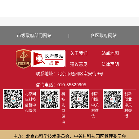
市级政府部门网站
|
各区政府网站
关于我们
站点地图
建议意见
法律声明
联系地址：北京市通州区宏安街9号
咨询电话：010-55529905
北京国
科
创新
创新
际科技
技
创业
创业
创新中
北
中关
中关
心微信
京
村微
村微
微
信
博
博
主办：北京市科学技术委员会、中关村科技园区管理委员会