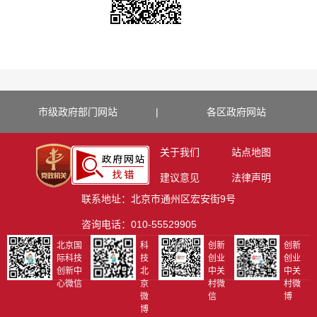
市级政府部门网站
|
各区政府网站
关于我们
站点地图
建议意见
法律声明
联系地址：北京市通州区宏安街9号
咨询电话：010-55529905
北京国
科
创新
创新
际科技
技
创业
创业
创新中
北
中关
中关
心微信
京
村微
村微
微
信
博
博