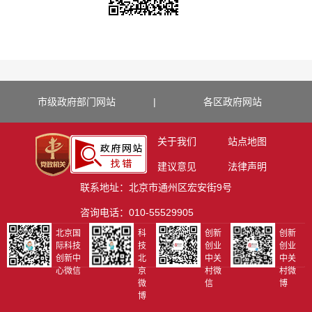
市级政府部门网站
|
各区政府网站
关于我们
站点地图
建议意见
法律声明
联系地址：北京市通州区宏安街9号
咨询电话：010-55529905
北京国
科
创新
创新
际科技
技
创业
创业
创新中
北
中关
中关
心微信
京
村微
村微
微
信
博
博