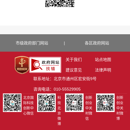
市级政府部门网站
|
各区政府网站
关于我们
站点地图
建议意见
法律声明
联系地址：北京市通州区宏安街9号
咨询电话：010-55529905
北京国
科
创新
创新
际科技
技
创业
创业
创新中
北
中关
中关
心微信
京
村微
村微
微
信
博
博