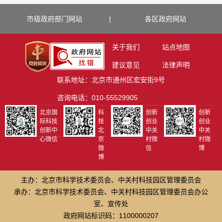
市级政府部门网站
|
各区政府网站
关于我们
站点地图
建议意见
法律声明
联系地址：北京市通州区宏安街9号
咨询电话：010-55529905
北京国
科
创新
创新
际科技
技
创业
创业
创新中
北
中关
中关
心微信
京
村微
村微
微
信
博
博
主办：北京市科学技术委员会、中关村科技园区管理委员会
承办：北京市科学技术委员会、中关村科技园区管理委员会办公
室、宣传处
政府网站标识码：1100000207