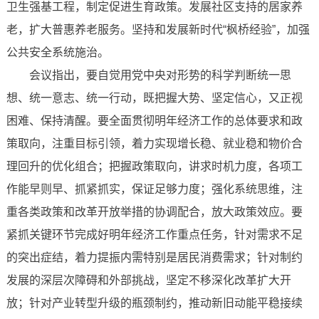
卫生强基工程，制定促进生育政策。发展社区支持的居家养
老，扩大普惠养老服务。坚持和发展新时代“枫桥经验”，加强
公共安全系统施治。
会议指出，要自觉用党中央对形势的科学判断统一思
想、统一意志、统一行动，既把握大势、坚定信心，又正视
困难、保持清醒。要全面贯彻明年经济工作的总体要求和政
策取向，注重目标引领，着力实现增长稳、就业稳和物价合
理回升的优化组合；把握政策取向，讲求时机力度，各项工
作能早则早、抓紧抓实，保证足够力度；强化系统思维，注
重各类政策和改革开放举措的协调配合，放大政策效应。要
紧抓关键环节完成好明年经济工作重点任务，针对需求不足
的突出症结，着力提振内需特别是居民消费需求；针对制约
发展的深层次障碍和外部挑战，坚定不移深化改革扩大开
放；针对产业转型升级的瓶颈制约，推动新旧动能平稳接续