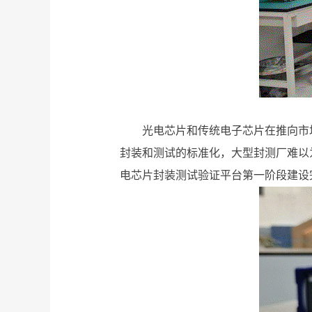
光电芯片和传统电子芯片在推向市
封装和测试的标准化，大型封测厂难以
电芯片封装测试验证平台第一阶段建设