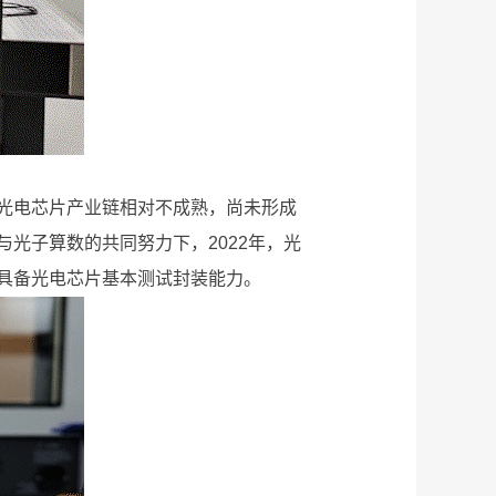
光电芯片产业链相对不成熟，尚未形成
光子算数的共同努力下，2022年，光
具备光电芯片基本测试封装能力。