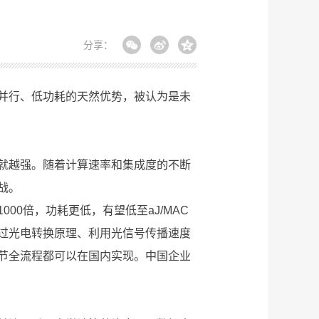
分享：
并行、低功耗的天然优势，被认为是未
就越强。随着计算速率和集成度的不断
战。
0倍，功耗更低，有望低至aJ/MAC
过光电转换原理、利用光信号传播速度
节全流程都可以在国内实现。中国企业