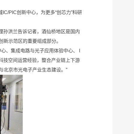
C/PIC创新中心，为更多“创芯力”科研
经理孙洪兰告诉记者，酒仙桥地区是国内
创新示范区的重要组成部分。
中心、集成电路与光子应用体验中心、 I
的科技空间运营经验，整合产业链上下游
与北京市光电子产业生态建设。”