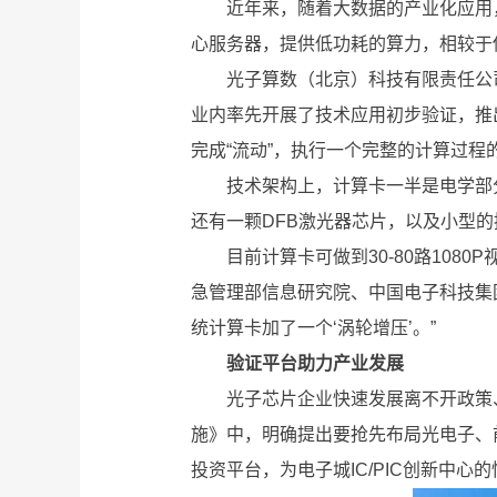
近年来，随着大数据的产业化应用
心服务器，提供低功耗的算力，相较于
光子算数（北京）科技有限责任公司
业内率先开展了技术应用初步验证，推
完成“流动”，执行一个完整的计算过程
技术架构上，计算卡一半是电学部
还有一颗DFB激光器芯片，以及小型
目前计算卡可做到30-80路108
急管理部信息研究院、中国电子科技集
统计算卡加了一个‘涡轮增压’。”
验证平台助力产业发展
光子芯片企业快速发展离不开政策
施》中，明确提出要抢先布局光电子、
投资平台，为电子城IC/PIC创新中