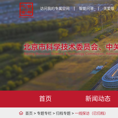
|
|
访问我的专属空间
智能问答
关爱版
首页
新闻动态
首页
>
专题专栏
>
归档专题
>
一线探访（已归档）