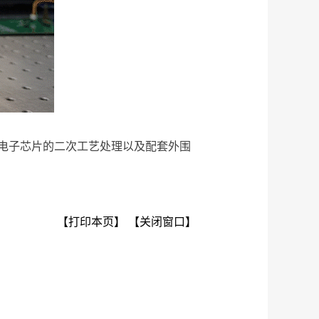
电子芯片的二次工艺处理以及配套外围
【打印本页】
【关闭窗口】