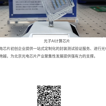
光子AI计算芯片
电芯片初创企业提供一站式定制化的封装测试验证服务、进行光
跨越，为北京光电芯片产业聚集性发展提供强有力的支撑。