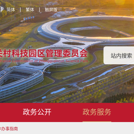
|
|
|
简体
繁体
触屏版
政务公开
政务服务
作办事指南