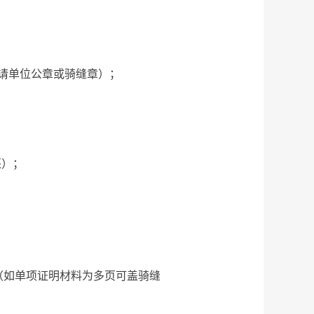
请单位公章或骑缝章）；
还）；
如单项证明材料为多页可盖骑缝