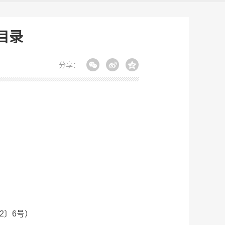
目录
分享：
）
2〕6号）