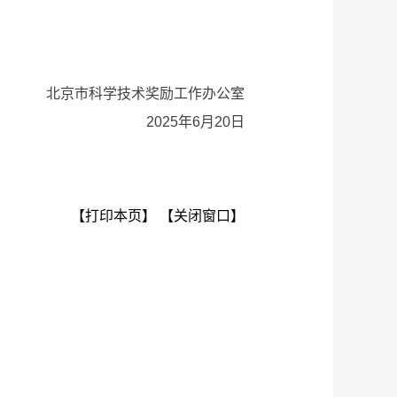
北京市科学技术奖励工作办公室
2025年6月20日
【打印本页】
【关闭窗口】