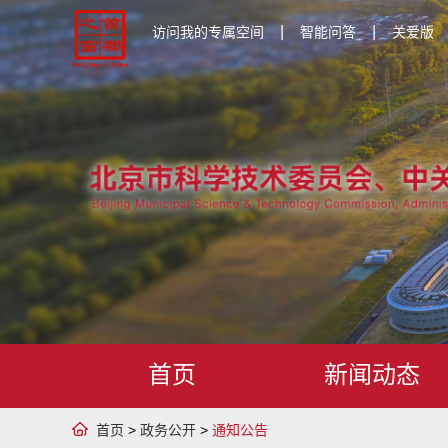
|
|
访问我的专属空间
智能问答
关爱版
首页
新闻动态
首页
>
政务公开
>
通知公告