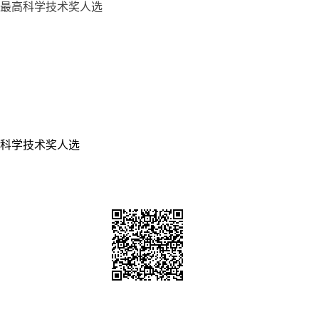
最高科学技术奖人选
高科学技术奖人选