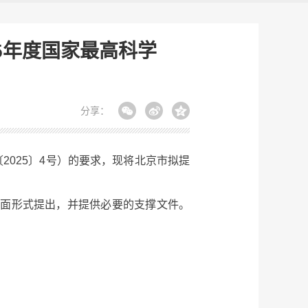
5年度国家最高科学
分享：
025〕4号）的要求，现将北京市拟提
书面形式提出，并提供必要的支撑文件。
。