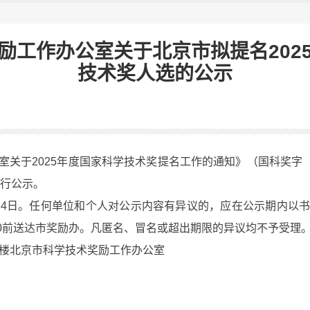
励工作办公室关于北京市拟提名202
技术奖人选的公示
于2025年度国家科学技术奖提名工作的通知》（国科奖字〔2
进行公示。
月24日。任何单位和个人对公示内容有异议的，应在公示期内以
7:00前送达市奖励办。凡匿名、冒名或超出期限的异议均不予受理
楼北京市科学技术奖励工作办公室