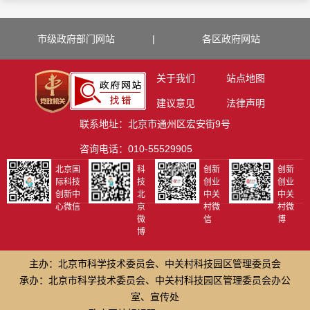
市级政府部门网站
|
各区政府网站
关于我们
站点地图
建议意见
法律声明
联系地址：北京市通州区宏安街9号
咨询电话：010-55529905
北京国
科
创新
创新
际科技
技
创业
创业
创新中
北
中关
中关
心微信
京
村微
村微
微
信
博
博
主办：北京市科学技术委员会、中关村科技园区管理委员会
承办：北京市科学技术委员会、中关村科技园区管理委员会办公
室、宣传处