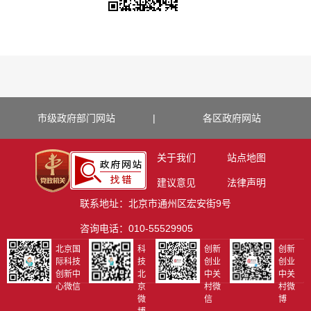
市级政府部门网站
|
各区政府网站
关于我们
站点地图
建议意见
法律声明
联系地址：北京市通州区宏安街9号
咨询电话：010-55529905
北京国
科
创新
创新
际科技
技
创业
创业
创新中
北
中关
中关
心微信
京
村微
村微
微
信
博