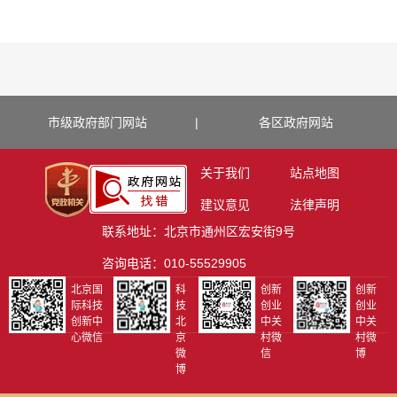
市级政府部门网站
|
各区政府网站
关于我们
站点地图
建议意见
法律声明
联系地址：北京市通州区宏安街9号
咨询电话：010-55529905
北京国
科
创新
创新
际科技
技
创业
创业
创新中
北
中关
中关
心微信
京
村微
村微
微
信
博
博