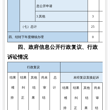
息公开申请
3.其他
3
0
（七）总计
25
0
四、结转下年度继续办理
0
0
四、政府信息公开行政复议、行政
诉讼情况
行政复议
行
结果
结果
其他
尚未
总
未经复议直接起诉
维
纠
结
审
计
结果
结果
其他
尚未
总
持
正
果
结
维
纠
结
审
计
持
正
果
结