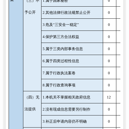
（三）不
1.属于国家秘密
0
0
予公开
2.其他法律行政法规禁止公开
0
0
3.危及“三安全一稳定”
0
0
4.保护第三方合法权益
0
0
5.属于三类内部事务信息
0
0
6.属于四类过程性信息
0
0
7.属于行政执法案卷
0
0
8.属于行政查询事项
0
0
（四）无
1.本机关不掌握相关政府信息
12
0
法提供
2.没有现成信息需要另行制作
0
0
3.补正后申请内容仍不明确
0
0