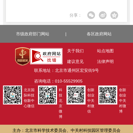
分享：
市级政府部门网站
|
各区政府网站
关于我们
站点地图
建议意见
法律声明
联系地址：北京市通州区宏安街9号
咨询电话：010-55529905
北京国
科
创新
创新
际科技
技
创业
创业
创新中
北
中关
中关
心微信
京
村微
村微
微
信
博
博
主办：北京市科学技术委员会、中关村科技园区管理委员会