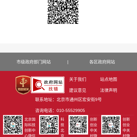
市级政府部门网站
|
各区政府网站
关于我们
站点地图
建议意见
法律声明
联系地址：北京市通州区宏安街9号
咨询电话：010-55529905
北京国
科
创新
创新
际科技
技
创业
创业
创新中
北
中关
中关
心微信
京
村微
村微