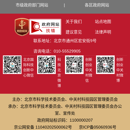
市级政府部门网站
|
各区政府网站
关于我们
站点地图
建议意见
法律声明
联系地址：北京市通州区宏安街9号
咨询电话：010-55529905
北京国
科
创新
创新
际科技
技
创业
创业
创新中
北
中关
中关
心微信
京
村微
村微
微
信
博
博
主办：北京市科学技术委员会、中关村科技园区管理委员会
承办：北京市科学技术委员会、中关村科技园区管理委员会办公
室、宣传处
政府网站标识码：1100000207
京公网安备 11040202500062号
京ICP备05060936号