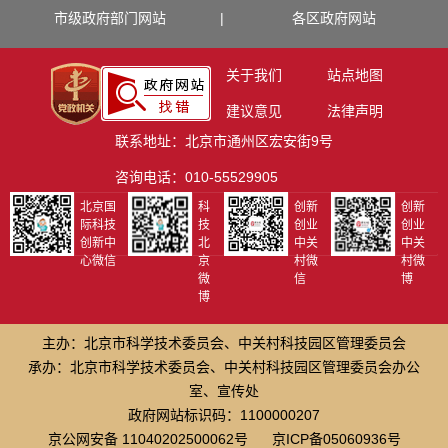
市级政府部门网站
|
各区政府网站
关于我们
站点地图
建议意见
法律声明
联系地址：北京市通州区宏安街9号
咨询电话：010-55529905
北京国
科
创新
创新
际科技
技
创业
创业
创新中
北
中关
中关
心微信
京
村微
村微
微
信
博
博
主办：北京市科学技术委员会、中关村科技园区管理委员会
承办：北京市科学技术委员会、中关村科技园区管理委员会办公
室、宣传处
政府网站标识码：1100000207
京公网安备 11040202500062号
京ICP备05060936号