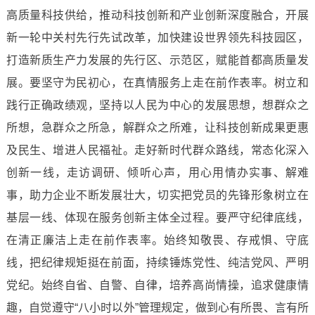
高质量科技供给，推动科技创新和产业创新深度融合，开展
新一轮中关村先行先试改革，加快建设世界领先科技园区，
打造新质生产力发展的先行区、示范区，赋能首都高质量发
展。要坚守为民初心，在真情服务上走在前作表率。树立和
践行正确政绩观，坚持以人民为中心的发展思想，想群众之
所想，急群众之所急，解群众之所难，让科技创新成果更惠
及民生、增进人民福祉。走好新时代群众路线，常态化深入
创新一线，走访调研、倾听心声，用心用情办实事、解难
事，助力企业不断发展壮大，切实把党员的先锋形象树立在
基层一线、体现在服务创新主体全过程。要严守纪律底线，
在清正廉洁上走在前作表率。始终知敬畏、存戒惧、守底
线，把纪律规矩挺在前面，持续锤炼党性、纯洁党风、严明
党纪。始终自省、自警、自律，培养高尚情操，追求健康情
趣，自觉遵守“八小时以外”管理规定，做到心有所畏、言有所