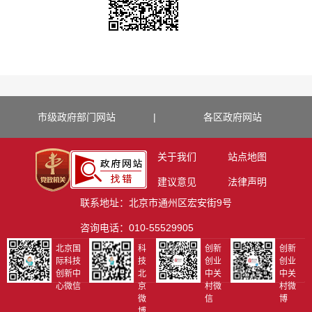
市级政府部门网站
|
各区政府网站
关于我们
站点地图
建议意见
法律声明
联系地址：北京市通州区宏安街9号
咨询电话：010-55529905
北京国
科
创新
创新
际科技
技
创业
创业
创新中
北
中关
中关
心微信
京
村微
村微
微
信
博
博