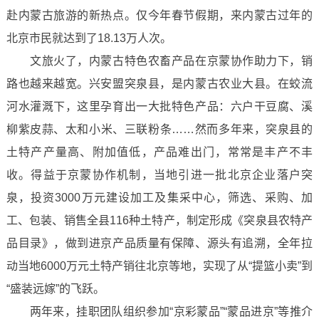
赴内蒙古旅游的新热点。仅今年春节假期，来内蒙古过年的
北京市民就达到了18.13万人次。
文旅火了，内蒙古特色农畜产品在京蒙协作助力下，销
路也越来越宽。兴安盟突泉县，是内蒙古农业大县。在蛟流
河水灌溉下，这里孕育出一大批特色产品：六户干豆腐、溪
柳紫皮蒜、太和小米、三联粉条……然而多年来，突泉县的
土特产产量高、附加值低，产品难出门，常常是丰产不丰
收。得益于京蒙协作机制，当地引进一批北京企业落户突
泉，投资3000万元建设加工及集采中心，筛选、采购、加
工、包装、销售全县116种土特产，制定形成《突泉县农特产
品目录》，做到进京产品质量有保障、源头有追溯，全年拉
动当地6000万元土特产销往北京等地，实现了从“提篮小卖”到
“盛装远嫁”的飞跃。
两年来，挂职团队组织参加“京彩蒙品”“蒙品进京”等推介