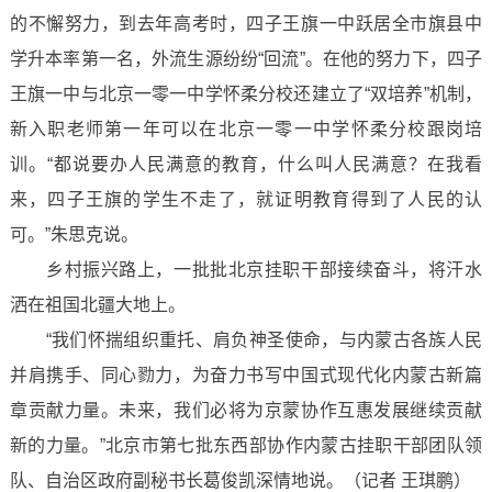
的不懈努力，到去年高考时，四子王旗一中跃居全市旗县中
学升本率第一名，外流生源纷纷“回流”。在他的努力下，四子
王旗一中与北京一零一中学怀柔分校还建立了“双培养”机制，
新入职老师第一年可以在北京一零一中学怀柔分校跟岗培
训。“都说要办人民满意的教育，什么叫人民满意？在我看
来，四子王旗的学生不走了，就证明教育得到了人民的认
可。”朱思克说。
乡村振兴路上，一批批北京挂职干部接续奋斗，将汗水
洒在祖国北疆大地上。
“我们怀揣组织重托、肩负神圣使命，与内蒙古各族人民
并肩携手、同心勠力，为奋力书写中国式现代化内蒙古新篇
章贡献力量。未来，我们必将为京蒙协作互惠发展继续贡献
新的力量。”北京市第七批东西部协作内蒙古挂职干部团队领
队、自治区政府副秘书长葛俊凯深情地说。（记者 王琪鹏）