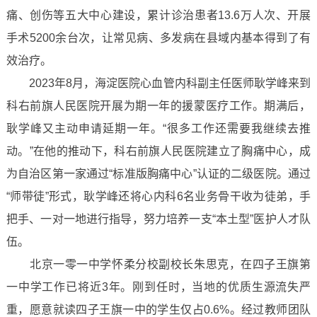
痛、创伤等五大中心建设，累计诊治患者13.6万人次、开展
手术5200余台次，让常见病、多发病在县域内基本得到了有
效治疗。
2023年8月，海淀医院心血管内科副主任医师耿学峰来到
科右前旗人民医院开展为期一年的援蒙医疗工作。期满后，
耿学峰又主动申请延期一年。“很多工作还需要我继续去推
动。”在他的推动下，科右前旗人民医院建立了胸痛中心，成
为自治区第一家通过“标准版胸痛中心”认证的二级医院。通过
“师带徒”形式，耿学峰还将心内科6名业务骨干收为徒弟，手
把手、一对一地进行指导，努力培养一支“本土型”医护人才队
伍。
北京一零一中学怀柔分校副校长朱思克，在四子王旗第
一中学工作已将近3年。刚到任时，当地的优质生源流失严
重，愿意就读四子王旗一中的学生仅占0.6%。经过教师团队