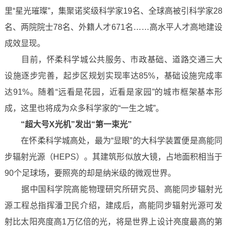
里“星光璀璨”，集聚诺奖级科学家19名、全球高被引科学家28
名、两院院士78名、外籍人才671名……高水平人才高地建设
成效显现。
目前，怀柔科学城公共服务、市政基础、道路交通三大
设施逐步完善，起步区规划实现率达85%，基础设施完成率
达91%。随着“远看是花园，近看是家园”的城市框架基本形
成，这里也将成为众多科学家的“一生之城”。
“超大号X光机”发出“第一束光”
在怀柔科学城高处，最为“显眼”的大科学装置便是高能同
步辐射光源（HEPS）。其建筑形似放大镜，占地面积相当于
90个足球场，要照亮的却是纳米级的微观世界。
据中国科学院高能物理研究所研究员、高能同步辐射光
源工程总指挥潘卫民介绍，建成后，高能同步辐射光源可发
射比太阳亮度高1万亿倍的光，将是世界上设计亮度最高的第