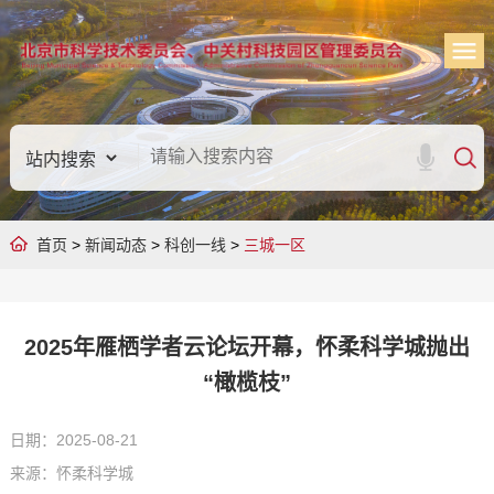
首页
>
新闻动态
>
科创一线
>
三城一区
2025年雁栖学者云论坛开幕，怀柔科学城抛出
“橄榄枝”
日期：2025-08-21
来源：怀柔科学城