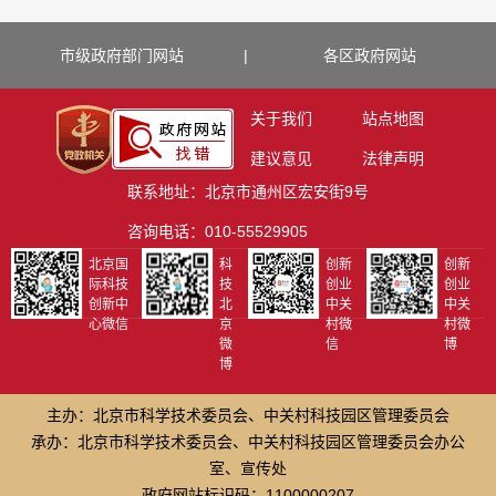
市级政府部门网站
|
各区政府网站
关于我们
站点地图
建议意见
法律声明
联系地址：北京市通州区宏安街9号
咨询电话：010-55529905
北京国
科
创新
创新
际科技
技
创业
创业
创新中
北
中关
中关
心微信
京
村微
村微
微
信
博
博
主办：北京市科学技术委员会、中关村科技园区管理委员会
承办：北京市科学技术委员会、中关村科技园区管理委员会办公
室、宣传处
政府网站标识码：1100000207