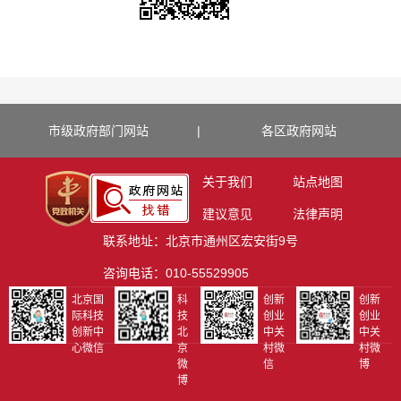
市级政府部门网站
|
各区政府网站
关于我们
站点地图
建议意见
法律声明
联系地址：北京市通州区宏安街9号
咨询电话：010-55529905
北京国
科
创新
创新
际科技
技
创业
创业
创新中
北
中关
中关
心微信
京
村微
村微
微
信
博
博