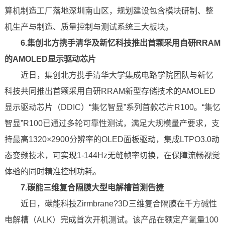
算机制造工厂落地深圳南山区，规划建设包含模块研制、整
机生产与制造、质量控制与测试系统三大板块。
6.集创北方携手清华及新忆科技推出首颗采用自研RRAM
的AMOLED显示驱动芯片
近日，集创北方携手清华大学集成电路学院团队与新忆
科技共同推出首颗采用自研RRAM新型存储技术的AMOLED
显示驱动芯片（DDIC）“集忆智显”系列首款芯片R100。“集忆
智显”R100已通过多轮可靠性测试，满足大规模量产要求，支
持最高1320×2900分辨率的OLED面板驱动，集成LTPO3.0动
态变频技术，可实现1-144Hz无缝帧率切换，在保障流畅视觉
体验的同时精准控制功耗。
7.碳能三维复合隔膜大型电解槽首测告捷
近日，碳能科技Zirmbrane?3D三维复合隔膜在千方碱性
电解槽（ALK）完成首次开机测试。该产品在额定产氢量100