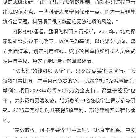
见的思维束缚，“由于已编报预算的限制，面对科研过程中新
出现的前沿点，一些科研人员宁愿保守一点。因为一旦预算
执行出问题，科研项目很可能面临无法结项的风险。”
打破条条框框，亟须为科研人员松绑。2018年，北京探
索科研经费包干制改革，以信任为基础，以成果为导向，建
立负面清单，划定制度红线，赋予项目单位和科研人员经费
使用自主权，免去了费时费力的算账环节。
“‘买酱油’的钱可以‘买醋’了，只要跟‘做菜’相关就行。”张
新敬打着比方，并拿自己负责的“风—储耦合机理及减碳研究”
举例：项目2023年获得50万元资金支持，得益于经费“包
干”，劳务费可灵活发放，张新敬的10名在校学生得以参与研
究。2025年底结项时共获得5项专利，部分专利实现转化落
地。
“充分放权，可不是要做‘甩手掌柜’。”北京市科委、中关