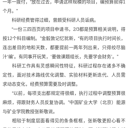
一年一拨付，“放在过去，申请这样规模的项目，编预算就得1
个月。”
科研经费管得过细，曾颇受科研人员诟病。
“一份三四百页的项目申请书，2/3都是预算相关说明，得
按12个科目编制。”金毅敦记忆犹新，“有的项目执行时间长，
连出差目的地和天数，都要提前一两年列出来，只得绞尽脑
汁‘编’。有同事开玩笑，‘要做课题组长，先要学会财务’。”
科研工作具有灵感瞬间性特征，科研过程存在诸多不确
定性，面对技术路线优化调整、实验材料更新迭代、人员需
求动态变化，经费预算需要及时调整。
“以前，每项支出都规定得很细，执行过程中调整预算很
麻烦，得跟财务人员反复协调。”中国矿业大学（北京）能源
与矿业学院教授张新敬说。
相较于制度层面看得见的条条框框，张新敬更担心看不