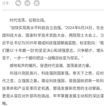
分享：
时代浩荡，征程壮阔。
“加快实现高水平科技自立自强。”2024年6月24日，在全
国科技大会、国家科学技术奖励大会、两院院士大会上，习
近平总书记为2035年建成科技强国擘画蓝图、标定航向：“我
们要以‘十年磨一剑’的坚定决心和顽强意志，只争朝夕、埋头
苦干，一步一个脚印把这一战略目标变为现实。”
掷地有声的嘱托，穿透时代浪潮、激荡奋进力量。
科技兴则民族兴，科技强则国家强。审天下之势、应时
代之变、立强国之基。建设科技强国，是我国抢抓新一轮科
技革命和产业变革历史机遇、塑造发展新优势的主动擘画，
更是从容应对外部风险挑战、牢牢掌握发展主动权的深远谋
略。