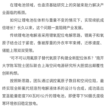
在锂电池领域，也亟须基础研究上的突破来助力解决产
业面临的瓶颈。
如何让锂电池在体积与重量不变的情况下，实现续航成
倍增长？长久以来，这个问题一直阻碍产业发展。
传统锂电池电解液采用锂氧配位电解思路，锂离子和氧
原子结合过于紧密，像被厚重的外衣牢牢束缚，迁移速度、
储能上限双双受限。
“可不可以用氟原子替代氧原子构建全新配位体系？”南开
大学陈军院士团队联合上海空间电源研究所大胆提出颠覆性
创新构想。
按照新思路，团队通过调控氟原子数目和空间位阻，最
终实现全新氟代烃溶剂电解液体系的设计与合成，成功造出
室温能量密度700瓦时/公斤的锂电池，即便零下50摄氏度极
寒环境依旧稳定放电。