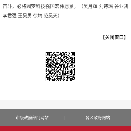
奋斗，必将圆梦科技强国宏伟愿景。（吴月辉 刘诗瑶 谷业凯
李君强 王昊男 徐靖 范昊天）
【关闭窗口】
市级政府部门网站
|
各区政府网站