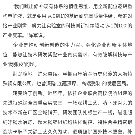
“我们跳出修补现有体系的惯性思维，用全新配位逻辑重
构电解液，就是要用‘从0到1’的基础研究高质量供给，精准对
接产业刚需，努力让实验室的科技创新持续驱动‘从1到100’的
产业变革。”陈军说。
企业是推动创新创造的生力军。强化企业创新主体地
位，能够让技术研发紧贴产业真实需求，有效破解科技与产
业“两张皮”问题。
荆楚腹地，炉火赓续。坐拥百年冶金历史积淀的大冶特
殊钢有限公司，也曾深陷“底蕴深厚、高端受制”的发展困局。
转变始于创新。近些年，依托企业联合高校院所组建的
先进特殊钢全国重点实验室，一场深耕工艺、啃下硬骨头的
技术革新在厂区全域铺开。研发团队扎根生产一线，瞄准超
纯净钢水冶炼、超大钢锭组织均质化调控、特种合金精密锻
造等卡脖子关键工艺久久为功，逐项破除国外技术壁垒，补