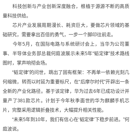
科技创新与产业创新深度融合，根植于源源不断的高质
量科技供给。
芯片产业发展周期漫长、耗资巨大，要做芯片领域的基
础研究，需要拿出百倍的勇气，一步一个脚印往前走。
今年5月，在国际电路与系统研讨会上，当华为公司董
事、半导体业务部总裁何庭波展示未来5年“韬定律”技术路线
图时，掌声响彻会场。
“韬定律”的问世，跳出了固有框架：不再单一依赖光刻几
何缩微，转而以时延为重要标尺，在“后摩尔时代”开辟出一条
全新的产业化路径。基于该定律，华为过去6年已成功设计并
量产了381款芯片。计划于今年秋季面世的华为麒麟手机芯
片，完整采用逻辑折叠技术，大幅提升相关性能。
“未来5年到10年，我们有信心在‘韬定律’下稳步前进。”何
庭波说。