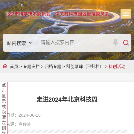
首页
>
专题专栏
>
归档专题
>
科创聚眸（已归档）
>
科创活动
点
击
显
走进2024年北京科技周
示
或
隐
日期：2024-06-18
藏
左
来源：宣传处
侧
导