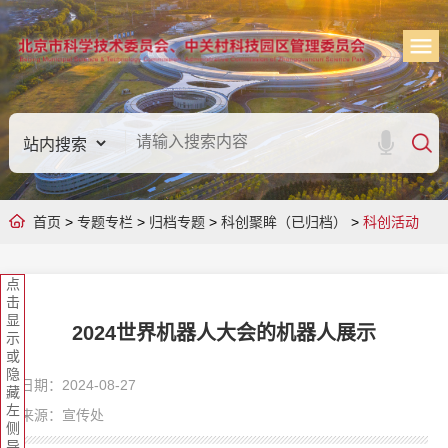
首页
>
专题专栏
>
归档专题
>
科创聚眸（已归档）
>
科创活动
点
击
显
2024世界机器人大会的机器人展示
示
或
隐
日期：2024-08-27
藏
左
来源：宣传处
侧
导