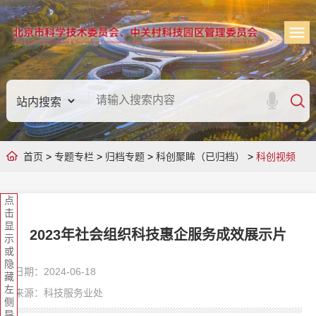
首页
>
专题专栏
>
归档专题
>
科创聚眸（已归档）
>
科创视频
点
击
显
2023年社会组织科技惠企服务成效展示片
示
或
隐
日期：2024-06-18
藏
左
来源：科技服务业处
侧
导