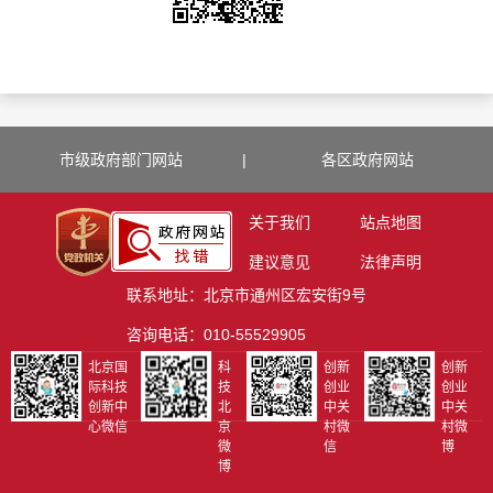
市级政府部门网站
|
各区政府网站
关于我们
站点地图
建议意见
法律声明
联系地址：北京市通州区宏安街9号
咨询电话：010-55529905
北京国
科
创新
创新
际科技
技
创业
创业
创新中
北
中关
中关
心微信
京
村微
村微
微
信
博
博