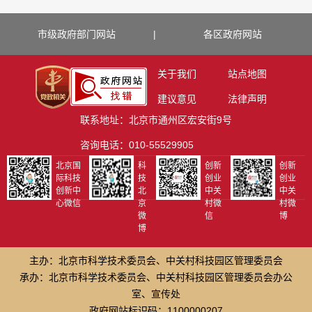
市级政府部门网站
|
各区政府网站
关于我们
站点地图
建议意见
法律声明
联系地址：北京市通州区宏安街9号
咨询电话：010-55529905
北京国
科
创新
创新
际科技
技
创业
创业
创新中
北
中关
中关
心微信
京
村微
村微
微
信
博
博
主办：北京市科学技术委员会、中关村科技园区管理委员会
承办：北京市科学技术委员会、中关村科技园区管理委员会办公
室、宣传处
政府网站标识码：1100000207