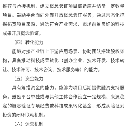
推荐与承接机制，建立概念验证项目储备库并储备一定数量
项目。鼓励平台面向外部开放概念验证服务，通过常态化挖
掘拓宽项目来源，遴选符合产业需求、市场前景良好的科技
成果开展概念验证。
（四）转化能力
能够对接产业链上下游应用场景、协助团队搭建股权架
构，具备推动科技成果转化（创办企业、技术开发、技术转
让、技术许可、技术咨询、技术服务等）的能力。
（五）资金能力
具有筹措资金的能力，能够为项目后期提供融资支持服
务。鼓励平台单独或与其他主体合作设立一定规模、来源稳
定的概念验证专项经费或科技成果转化基金，形成从验证到
投资的闭环联动机制。
（六）运营机制