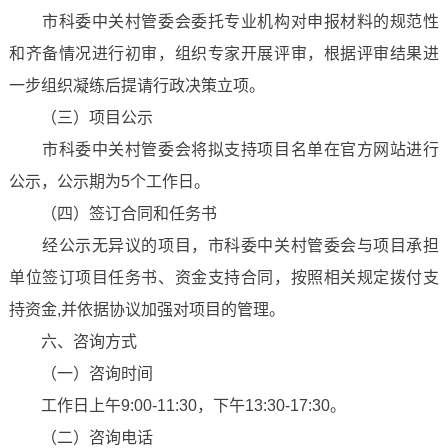
市科委中关村管委会委托专业机构对申报材料的规范性
和齐备情况进行初审，组织专家开展评审，根据评审结果进
一步组织凝练后提请行政决策立项。
（三）项目公示
市科委中关村管委会将拟支持项目名单在官方网站进行
公示，公示期为5个工作日。
（四）签订合同和任务书
经公示无异议的项目，市科委中关村管委会与项目承担
单位签订项目任务书、资金支持合同，按照相关规定拨付支
持资金,并依据协议加强对项目的管理。
六、咨询方式
（一）咨询时间
工作日上午9:00-11:30，下午13:30-17:30。
（二）咨询电话