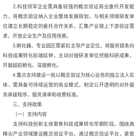
2.科技领军企业需具备较强的概念验证商业委托开发能
力，将概念验证纳入企业整体发展规划，与相关领域研发单
位建立长期稳定的委托合作关系，汇集产业链上下游验证需
求，开放企业生产及应用场景。
3.孵化器、专业园区需紧扣主导产业定位，将服务链条向
科技成果转化前端延伸，主动对接研发单位挖掘科研成果，
开展超前孵化、深度孵化。
4.重点支持建设一批以概念验证为核心业务的独立法人实
体，需具备可持续运营的商业模式，制定公开透明的对外服
务承接程序、服务清单和收费标准。
三、支持政策
（一）支持内容
支持科技创新主体聚焦科技成果转化早期阶段，围绕高
精尖产业领域建设概念验证平台。通过概念验证平台，紧密