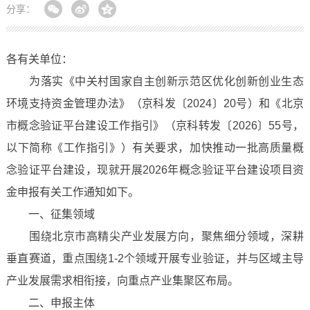
分享：
各有关单位：
为落实《中关村国家自主创新示范区优化创新创业生态
环境支持资金管理办法》（京科发〔2024〕20号）和《北京
市概念验证平台建设工作指引》（京科转发〔2026〕55号，
以下简称《工作指引》）有关要求，加快推动一批高质量概
念验证平台建设，现就开展2026年概念验证平台建设项目资
金申报有关工作通知如下。
一、征集领域
围绕北京市高精尖产业发展方向，聚焦细分领域，深耕
垂直赛道，重点围绕1-2个领域开展专业验证，并与区域主导
产业发展需求相衔接，向重点产业集聚区布局。
二、申报主体