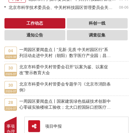
北京市科学技术委员会、中关村科技园区管理委员会关于转发京津冀环境综合治理国家科技重大专项2027年度第一批公开竞争择优项目的通知
08-06
工作动态
科创一线
通知公告
调查征集
一周园区要闻盘点丨“见新·见质 中关村园区行”系
04
列活动走进中关村（朝阳）数字医疗产业园；昌平
2026-08
区与华北电力大学签署高质量发展战略合作协议
北京市科委中关村管委会召开“以案为鉴、以案促
30
改”警示教育大会
2026-07
北京市科委中关村管委会专题学习《北京市消防条
30
例》
2026-07
一周园区要闻盘点丨国家建筑绿色低碳技术创新中
28
心零碳实验楼竣工验收；北大口腔国际口腔医疗器
2026-07
械创新转化基地竣工投用
事项
项目申报
办理